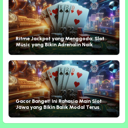
Ritme Jackpot yang Menggoda: Slot
Music yang Bikin Adrenalin Naik
Gacor Banget! Ini Rahasia Main Slot
Jawa yang Bikin Balik Modal Terus