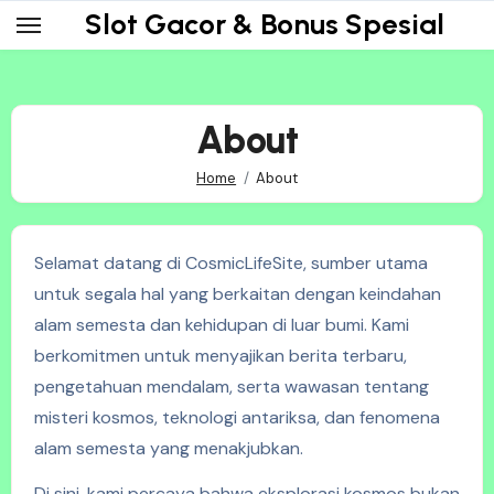
Skip
Slot Gacor & Bonus Spesial
to
content
About
Home
About
Selamat datang di CosmicLifeSite, sumber utama
untuk segala hal yang berkaitan dengan keindahan
alam semesta dan kehidupan di luar bumi. Kami
berkomitmen untuk menyajikan berita terbaru,
pengetahuan mendalam, serta wawasan tentang
misteri kosmos, teknologi antariksa, dan fenomena
alam semesta yang menakjubkan.
Di sini, kami percaya bahwa eksplorasi kosmos bukan