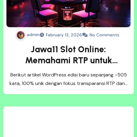
admin
February 13, 2026
No Comments
Jawa11 Slot Online:
Memahami RTP untuk
Keputusan Bermain yang
Berikut artikel WordPress edisi baru sepanjang ~505
Bijaksana
kata, 100% unik dengan fokus transparansi RTP dan…