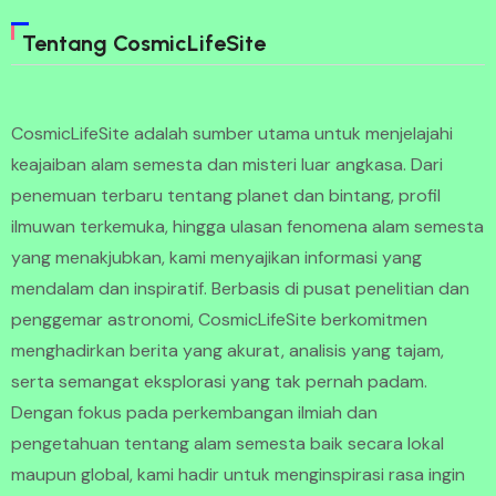
Tentang CosmicLifeSite
CosmicLifeSite adalah sumber utama untuk menjelajahi
keajaiban alam semesta dan misteri luar angkasa. Dari
penemuan terbaru tentang planet dan bintang, profil
ilmuwan terkemuka, hingga ulasan fenomena alam semesta
yang menakjubkan, kami menyajikan informasi yang
mendalam dan inspiratif. Berbasis di pusat penelitian dan
penggemar astronomi, CosmicLifeSite berkomitmen
menghadirkan berita yang akurat, analisis yang tajam,
serta semangat eksplorasi yang tak pernah padam.
Dengan fokus pada perkembangan ilmiah dan
pengetahuan tentang alam semesta baik secara lokal
maupun global, kami hadir untuk menginspirasi rasa ingin