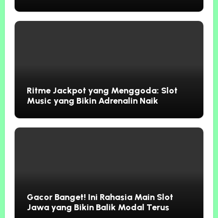
Ritme Jackpot yang Menggoda: Slot
Music yang Bikin Adrenalin Naik
Gacor Banget! Ini Rahasia Main Slot
Jawa yang Bikin Balik Modal Terus