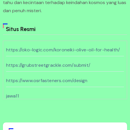
tahu dan kecintaan terhadap keindahan kosmos yang luas
dan penuh misteri.
Situs Resmi
https://oko-logic.com/koroneiki-olive-oil-for-health/
https://grubstreetgrackle.com/submit/
https://www.osrfasteners.com/design
jawa11
https://www.andersoncohumane.org/
bento11