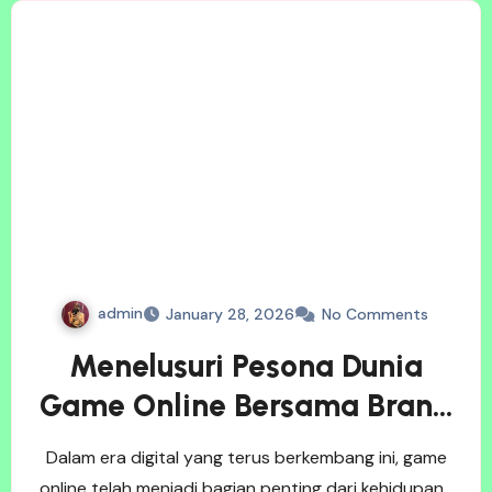
admin
January 28, 2026
No Comments
Menelusuri Pesona Dunia
Game Online Bersama Brand
Jawa11 yang Membawa
Dalam era digital yang terus berkembang ini, game
Kedamaian
online telah menjadi bagian penting dari kehidupan…