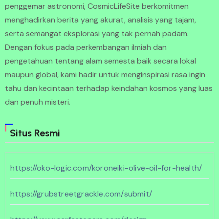
penggemar astronomi, CosmicLifeSite berkomitmen
menghadirkan berita yang akurat, analisis yang tajam,
serta semangat eksplorasi yang tak pernah padam.
Dengan fokus pada perkembangan ilmiah dan
pengetahuan tentang alam semesta baik secara lokal
maupun global, kami hadir untuk menginspirasi rasa ingin
tahu dan kecintaan terhadap keindahan kosmos yang luas
dan penuh misteri.
Situs Resmi
https://oko-logic.com/koroneiki-olive-oil-for-health/
https://grubstreetgrackle.com/submit/