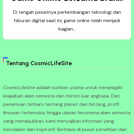
Jawa11 yang Membawa
Di tengah pesatnya perkembangan teknologi dan
Ketentraman
hiburan digital saat ini, game online telah menjadi
bagian…
Tentang CosmicLifeSite
CosmicLifeSite adalah sumber utama untuk menjelajahi
keajaiban alam semesta dan misteri luar angkasa. Dari
penemuan terbaru tentang planet dan bintang, profil
ilmuwan terkemuka, hingga ulasan fenomena alam semesta
yang menakjubkan, kami menyajikan informasi yang
mendalam dan inspiratif. Berbasis di pusat penelitian dan