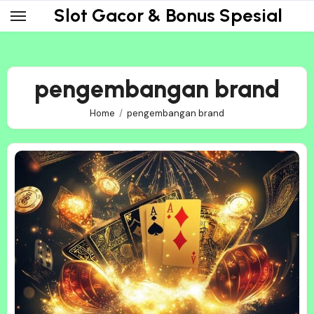
Skip
Slot Gacor & Bonus Spesial
to
content
pengembangan brand
Home
pengembangan brand