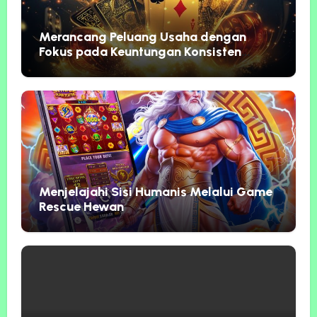
Merancang Peluang Usaha dengan
Fokus pada Keuntungan Konsisten
Ruang Refleksi Usaha 10 Mei 2026
Menjelajahi Sisi Humanis Melalui Game
Rescue Hewan